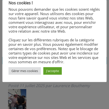
Nos cookies !
Nous pouvons demander que les cookies soient réglés
sur votre appareil. Nous utilisons des cookies pour
Record battu au Pôle Sup’ Callo !
nous faire savoir quand vous visitez nos sites Web,
Posté
14 juillet 2025
par
Laurence Bouthemy
comment vous interagissez avec nous, pour enrichir
votre expérience utilisateur, et pour personnaliser
votre relation avec notre site Web.
Cliquez sur les différentes rubriques de la catégorie
pour en savoir plus. Vous pouvez également modifier
certaines de vos préférences. Notez que le blocage de
certains types de cookies peut avoir une incidence sur
votre expérience sur nos sites Web et les services que
nous sommes en mesure d'offrir.
Gérer mes cookies
J'accepte
100% de réussite au BAC !
Posté
11 juillet 2025
par
Laurence Bouthemy