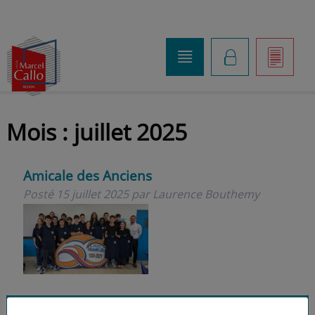
o
K
]
Mois :
juillet 2025
Amicale des Anciens
Posté
15 juillet 2025
par
Laurence Bouthemy