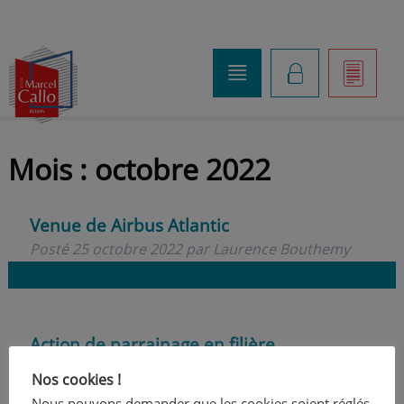
o
K
]
Mois :
octobre 2022
Venue de Airbus Atlantic
Posté
25 octobre 2022
par
Laurence Bouthemy
Action de parrainage en filière
professionnelle
Nos cookies !
Posté
11 octobre 2022
par
Laurence Bouthemy
Nous pouvons demander que les cookies soient réglés