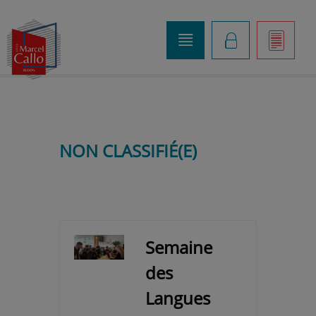
o
K
]
NON CLASSIFIÉ(E)
Semaine
des
Langues