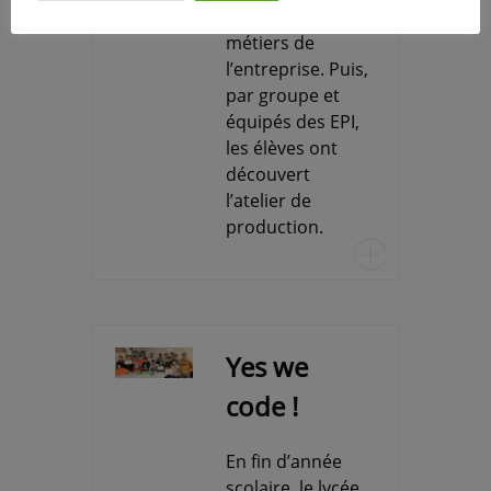
différents
métiers de
l’entreprise. Puis,
par groupe et
équipés des EPI,
les élèves ont
découvert
l’atelier de
production.
u
Yes we
code !
En fin d’année
scolaire, le lycée