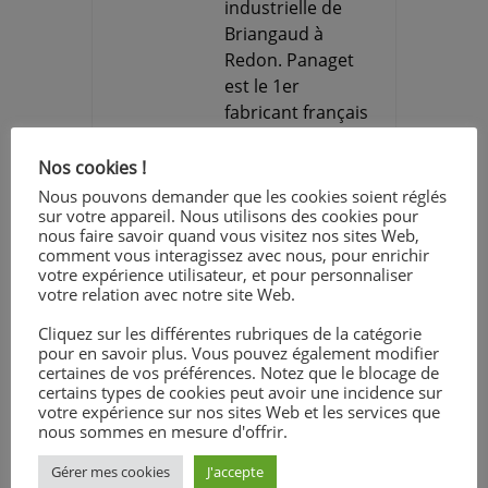
industrielle de
Briangaud à
Redon. Panaget
est le 1er
fabricant français
de parquet.
L’entreprise
Nos cookies !
possède deux
Nous pouvons demander que les cookies soient réglés
sites de
sur votre appareil. Nous utilisons des cookies pour
nous faire savoir quand vous visitez nos sites Web,
production, l’un à
comment vous interagissez avec nous, pour enrichir
Bourgbarré
votre expérience utilisateur, et pour personnaliser
(maison mère) et
votre relation avec notre site Web.
l’autre à Redon.
Cliquez sur les différentes rubriques de la catégorie
Mr Vignon,
pour en savoir plus. Vous pouvez également modifier
responsable du
certaines de vos préférences. Notez que le blocage de
certains types de cookies peut avoir une incidence sur
site de Redon,
votre expérience sur nos sites Web et les services que
nous a accueilli
nous sommes en mesure d'offrir.
et présenté
Gérer mes cookies
J'accepte
l’activité et les