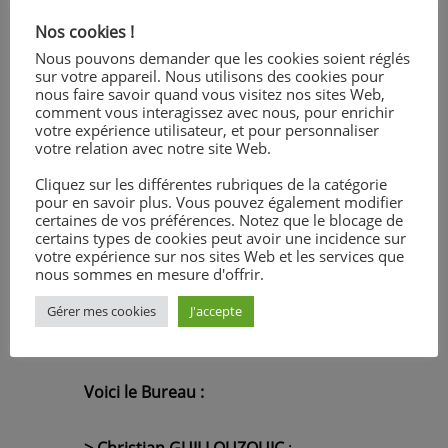
événements de l’établissement et
apporte son concours dans
Nos cookies !
différents domaines afin que l’année
Nous pouvons demander que les cookies soient réglés
scolaire se déroule au mieux pour
sur votre appareil. Nous utilisons des cookies pour
nous faire savoir quand vous visitez nos sites Web,
tous les jeunes.
comment vous interagissez avec nous, pour enrichir
votre expérience utilisateur, et pour personnaliser
votre relation avec notre site Web.
Cliquez sur les différentes rubriques de la catégorie
pour en savoir plus. Vous pouvez également modifier
certaines de vos préférences. Notez que le blocage de
certains types de cookies peut avoir une incidence sur
votre expérience sur nos sites Web et les services que
nous sommes en mesure d'offrir.
Gérer mes cookies
J'accepte
Voici le Bureau :