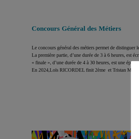
Concours Général des Métiers
Le concours général des métiers permet de distinguer les
La première partie, d’une durée de 3 à 6 heures, est éc
« finale », d’une durée de 4 à 30 heures, est une épreuv
En 2024,Loïs RICORDEL finit 2ème et Tristan MO