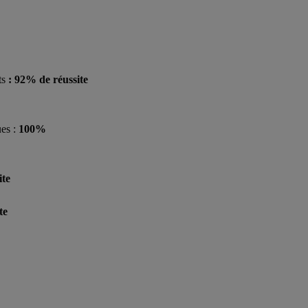
ts
: 92% de réussite
ues :
100%
ite
te