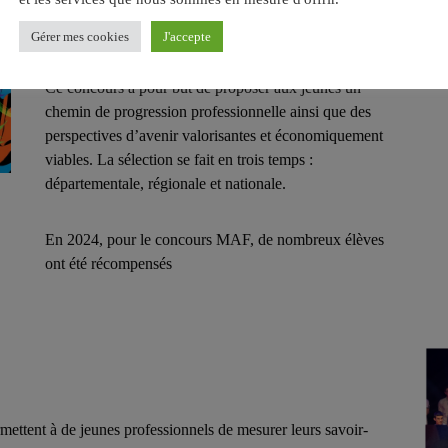
MAF
Gérer mes cookies
J'accepte
Ce concours a pour but de proposer aux jeunes un
chemin de progression professionnelle ainsi que des
perspectives d’avenir valorisantes et économiquement
viables. La sélection se fait en trois temps :
départementale, régionale et nationale.
En 2024, pour le concours MAF, de nombreux élèves
ont été récompensés
mettent à de jeunes professionnels de mesurer leurs savoir-