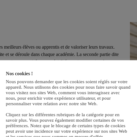
 meilleurs élèves ou apprentis et de valoriser leurs travaux.
rite et se déroule dans chaque académie. La seconde partie dite
e pratique organisée, par spécialité, au niveau national.
EURS 3ème.
Nos cookies !
Nous pouvons demander que les cookies soient réglés sur votre
appareil. Nous utilisons des cookies pour nous faire savoir quand
vous visitez nos sites Web, comment vous interagissez avec
nous, pour enrichir votre expérience utilisateur, et pour
personnaliser votre relation avec notre site Web.
Cliquez sur les différentes rubriques de la catégorie pour en
savoir plus. Vous pouvez également modifier certaines de vos
préférences. Notez que le blocage de certains types de cookies
peut avoir une incidence sur votre expérience sur nos sites Web
Les Meilleurs Apprentis de France
et les services que nous sommes en mesure d'offrir.