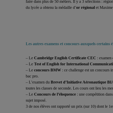
faire dans plus de 50 métiers. Il y a 3 sélections : ré
du lycée a obtenu la médaille d’
or
régional
et Maxime 
Les autres examens et concours auxquels certains él
– Le
Cambridge English Certificate CEC
: examen q
– Le
Test of English for International Communic
– Le
concours BMW
: ce challenge est un concours i
bac pro.
– L’examen du
Brevet d’Initiative Aéronautique BI
toutes les classes de seconde. Les cours ont lieu les me
– Le
Concours de l’éloquence
:
une compétition dans 
sujet imposé.
3 de nos élèves ont rapporté un prix (sur 10) dont le 1e