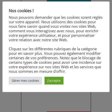
Nos cookies !
Nous pouvons demander que les cookies soient réglés
sur votre appareil. Nous utilisons des cookies pour
nous faire savoir quand vous visitez nos sites Web,
comment vous interagissez avec nous, pour enrichir
votre expérience utilisateur, et pour personnaliser
votre relation avec notre site Web.
Cliquez sur les différentes rubriques de la catégorie
INFOS PRATIQUES
pour en savoir plus. Vous pouvez également modifier
certaines de vos préférences. Notez que le blocage de
Informations de rentrée
certains types de cookies peut avoir une incidence sur
10/07/2026
votre expérience sur nos sites Web et les services que
nous sommes en mesure d'offrir.
Retrouvez les dates de rentrée
ainsi que toutes les
Gérer mes cookies
J'accepte
informations nécessaires