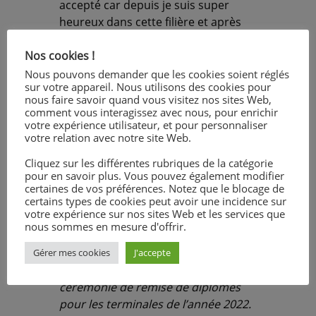
accepté car depuis je suis super
heureux dans cette filière et après
mon BTS Aéronautique, je veux
Nos cookies !
encore continuer. » Des mots qui
font plaisir à entendre quand nos
Nous pouvons demander que les cookies soient réglés
sur votre appareil. Nous utilisons des cookies pour
élèves trouvent leur voie…
nous faire savoir quand vous visitez nos sites Web,
Bonne continuation et belle réussite
comment vous interagissez avec nous, pour enrichir
professionnelle à eux tous !
votre expérience utilisateur, et pour personnaliser
votre relation avec notre site Web.
Voici le lien vers les photos de la
Cliquez sur les différentes rubriques de la catégorie
pour en savoir plus. Vous pouvez également modifier
soirée :
ICI
certaines de vos préférences. Notez que le blocage de
certains types de cookies peut avoir une incidence sur
votre expérience sur nos sites Web et les services que
Témoignage d’un ancien élève :
nous sommes en mesure d'offrir.
« Le 2 décembre 2022 fut la dernière
page de mes 3 ans au lycée.
Gérer mes cookies
J'accepte
Le lycée Marcel Callo a organisé une
cérémonie de remise de diplômes
pour les terminales de l’année 2022.