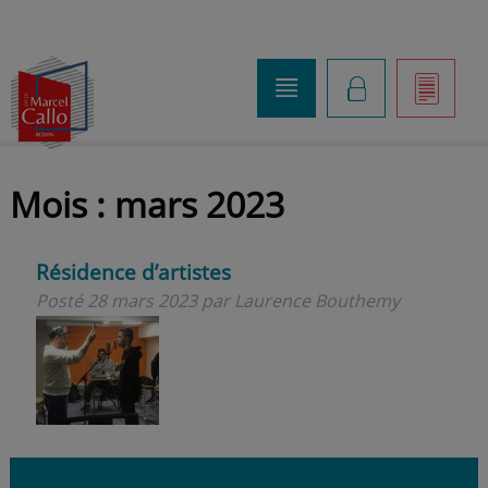
o
K
]
Mois :
mars 2023
Résidence d’artistes
Posté
28 mars 2023
par
Laurence Bouthemy