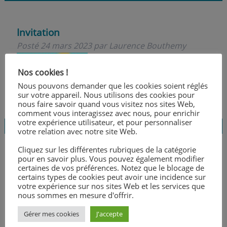
Invitation
Posté
24 mars 2023
par
Laurence Bouthemy
Nos cookies !
Nous pouvons demander que les cookies soient réglés
sur votre appareil. Nous utilisons des cookies pour
nous faire savoir quand vous visitez nos sites Web,
comment vous interagissez avec nous, pour enrichir
votre expérience utilisateur, et pour personnaliser
votre relation avec notre site Web.
Cliquez sur les différentes rubriques de la catégorie
pour en savoir plus. Vous pouvez également modifier
Formation sur le circuit du Mans
certaines de vos préférences. Notez que le blocage de
certains types de cookies peut avoir une incidence sur
Posté
14 mars 2023
par
Laurence Bouthemy
votre expérience sur nos sites Web et les services que
nous sommes en mesure d'offrir.
Gérer mes cookies
J'accepte