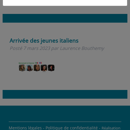
Arrivée des jeunes italiens
Posté
7 mars 2023
par
Laurence Bouthemy
Mentions légales -
Politique de confidentialité -
Réalisation