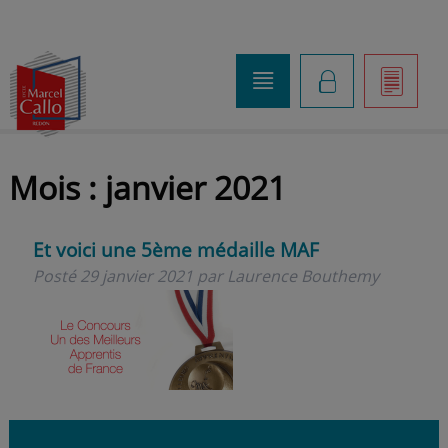
o
K
]
Mois :
janvier 2021
Et voici une 5ème médaille MAF
Posté
29 janvier 2021
par
Laurence Bouthemy