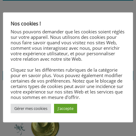
Encore 2 médaillés au MAF
Nos cookies !
Posté
26 janvier 2021
par
Laurence Bouthemy
Nous pouvons demander que les cookies soient réglés
sur votre appareil. Nous utilisons des cookies pour
nous faire savoir quand vous visitez nos sites Web,
comment vous interagissez avec nous, pour enrichir
votre expérience utilisateur, et pour personnaliser
votre relation avec notre site Web.
Cliquez sur les différentes rubriques de la catégorie
pour en savoir plus. Vous pouvez également modifier
certaines de vos préférences. Notez que le blocage de
certains types de cookies peut avoir une incidence sur
votre expérience sur nos sites Web et les services que
nous sommes en mesure d'offrir.
Médaille d’or
Posté
14 janvier 2021
par
Laurence Bouthemy
Gérer mes cookies
J'accepte