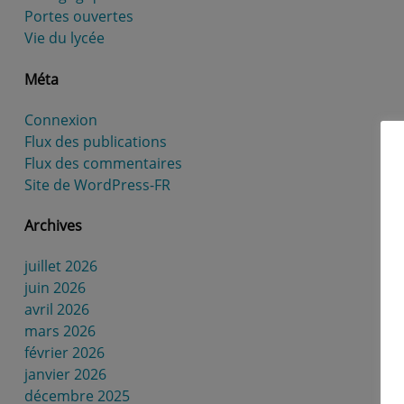
Portes ouvertes
Vie du lycée
Méta
Connexion
Flux des publications
Flux des commentaires
Site de WordPress-FR
Archives
juillet 2026
juin 2026
avril 2026
mars 2026
février 2026
janvier 2026
décembre 2025