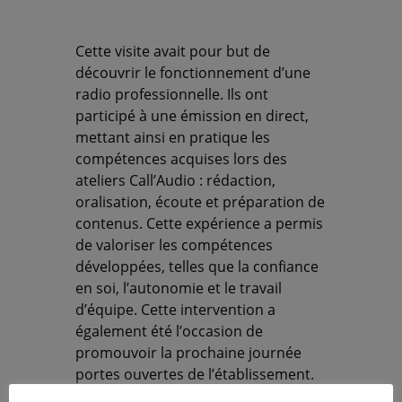
Cette visite avait pour but de
découvrir le fonctionnement d’une
radio professionnelle. Ils ont
participé à une émission en direct,
mettant ainsi en pratique les
compétences acquises lors des
ateliers Call’Audio : rédaction,
oralisation, écoute et préparation de
contenus. Cette expérience a permis
de valoriser les compétences
développées, telles que la confiance
en soi, l’autonomie et le travail
d’équipe. Cette intervention a
également été l’occasion de
promouvoir la prochaine journée
portes ouvertes de l’établissement.
Organisée et encadrée par les