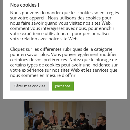
Nos cookies !
éducateurs Jonathan SIETTE et
Rachel RAYNARD (responsables de
Nous pouvons demander que les cookies soient réglés
sur votre appareil. Nous utilisons des cookies pour
l’activité web radio), cette sortie a
nous faire savoir quand vous visitez nos sites Web,
bénéficié de leur engagement et de
comment vous interagissez avec nous, pour enrichir
leur travail, pour lesquels nous les
votre expérience utilisateur, et pour personnaliser
votre relation avec notre site Web.
remercions chaleureusement. Enfin,
un grand merci à Radio Laser pour
Cliquez sur les différentes rubriques de la catégorie
avoir rendu cette visite possible et
pour en savoir plus. Vous pouvez également modifier
certaines de vos préférences. Notez que le blocage de
pour avoir offert à nos élèves un
certains types de cookies peut avoir une incidence sur
après-midi riche en expériences et
votre expérience sur nos sites Web et les services que
en apprentissages ! Pour les écouter
nous sommes en mesure d'offrir.
lorsqu’ils sont passés en direct :
Gérer mes cookies
J'accepte
C’EST ICI