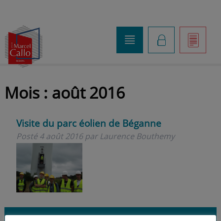
o
K
]
Mois :
août 2016
Visite du parc éolien de Béganne
Posté
4 août 2016
par
Laurence Bouthemy