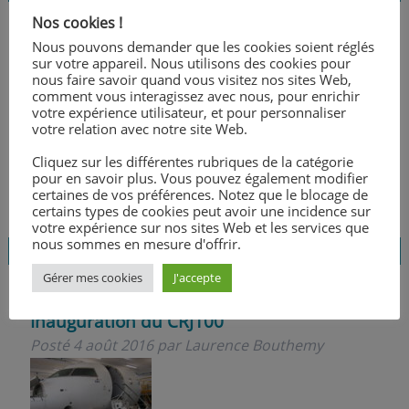
Nos cookies !
Nous pouvons demander que les cookies soient réglés
Projet de science citoyenne « sauvages de
sur votre appareil. Nous utilisons des cookies pour
nous faire savoir quand vous visitez nos sites Web,
ma rue » des 2GT
comment vous interagissez avec nous, pour enrichir
Posté
4 août 2016
par
Laurence Bouthemy
votre expérience utilisateur, et pour personnaliser
votre relation avec notre site Web.
Cliquez sur les différentes rubriques de la catégorie
pour en savoir plus. Vous pouvez également modifier
certaines de vos préférences. Notez que le blocage de
certains types de cookies peut avoir une incidence sur
votre expérience sur nos sites Web et les services que
nous sommes en mesure d'offrir.
Gérer mes cookies
J'accepte
Inauguration du CRJ100
Posté
4 août 2016
par
Laurence Bouthemy