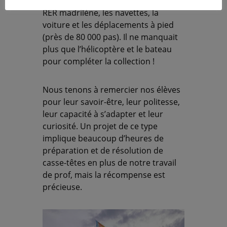
bus, le train, le métro valencien, le
RER madrilène, les navettes, la
voiture et les déplacements à pied
(près de 80 000 pas). Il ne manquait
plus que l’hélicoptère et le bateau
pour compléter la collection !
Nous tenons à remercier nos élèves
pour leur savoir-être, leur politesse,
leur capacité à s’adapter et leur
curiosité
. Un projet de ce type
implique beaucoup d’heures de
préparation et de résolution de
casse-têtes en plus de notre travail
de prof, mais la récompense est
précieuse.