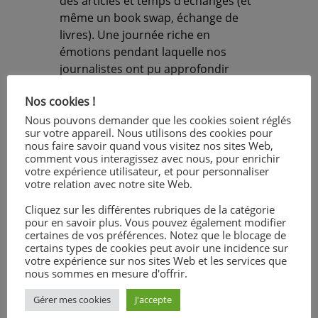
des articles et temps d’échanges (et
même un book swap, échange de
livres). Une journée riche en
émotions pendant laquelle nos
journalistes ont pu approfondir
leurs connaissances sur l’histoire et
Nos cookies !
la culture valenciennes, tout en
développant leur autonomie et leur
Nous pouvons demander que les cookies soient réglés
sur votre appareil. Nous utilisons des cookies pour
esprit de groupe.
nous faire savoir quand vous visitez nos sites Web,
comment vous interagissez avec nous, pour enrichir
votre expérience utilisateur, et pour personnaliser
Nous avons également eu la chance
votre relation avec notre site Web.
de pouvoir interviewer le
Cliquez sur les différentes rubriques de la catégorie
photographe officiel de la Cité des
pour en savoir plus. Vous pouvez également modifier
Arts et des Sciences pour notre
certaines de vos préférences. Notez que le blocage de
prochain podcast.
certains types de cookies peut avoir une incidence sur
votre expérience sur nos sites Web et les services que
nous sommes en mesure d'offrir.
Quant aux transports, nous avons
Gérer mes cookies
J'accepte
presque tout emprunté : l’avion, le