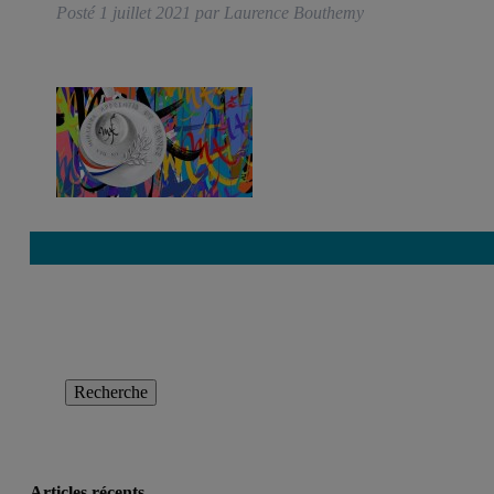
Posté
1 juillet 2021
par
Laurence Bouthemy
Rechercher
:
Recherche
Articles récents