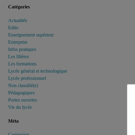
Catégories
Actualités
Edito
Enseignement supérieur
Entreprise
Infos pratiques
Les filières
Les formations
Lycée général et technologique
Lycée professionnel
Non classifié(e)
Pédagogiques
Portes ouvertes
Vie du lycée
Méta
Connexion