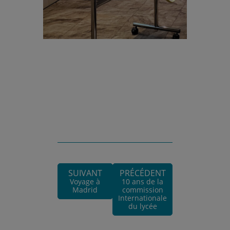
SUIVANT
PRÉCÉDENT
Voyage à
10 ans de la
Madrid
commission
Internationale
du lycée