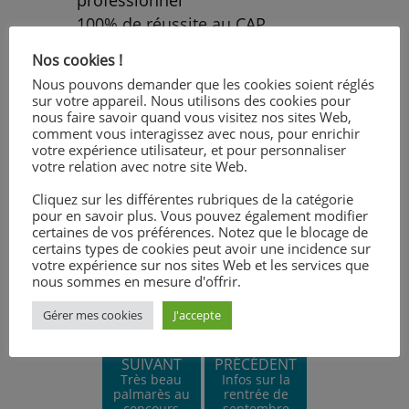
100% de réussite au CAP
Un grand merci aux professeurs
Nos cookies !
qui les sont accompagnés vers
Nous pouvons demander que les cookies soient réglés
cette réussite
sur votre appareil. Nous utilisons des cookies pour
nous faire savoir quand vous visitez nos sites Web,
comment vous interagissez avec nous, pour enrichir
votre expérience utilisateur, et pour personnaliser
votre relation avec notre site Web.
Cliquez sur les différentes rubriques de la catégorie
pour en savoir plus. Vous pouvez également modifier
certaines de vos préférences. Notez que le blocage de
certains types de cookies peut avoir une incidence sur
votre expérience sur nos sites Web et les services que
nous sommes en mesure d'offrir.
Gérer mes cookies
J'accepte
SUIVANT
PRÉCÉDENT
Très beau
Infos sur la
palmarès au
rentrée de
concours
septembre