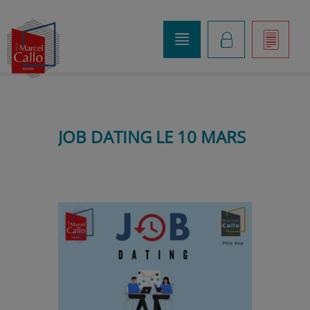
o
K
]
JOB DATING LE 10 MARS