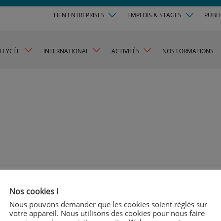
LIEN ENTREPRISES
EMPLOIS & STAGES
PUBL
U LYCÉE
INTERNATIONAL
ACTIVITÉS
NOS FORMATIONS
Salon Synergie
Nos cookies !
Nous pouvons demander que les cookies soient réglés sur
Le lycée Marcel Callo a participé au salon de l’emploi S
votre appareil. Nous utilisons des cookies pour nous faire
Nazaire mercredi 5 février.