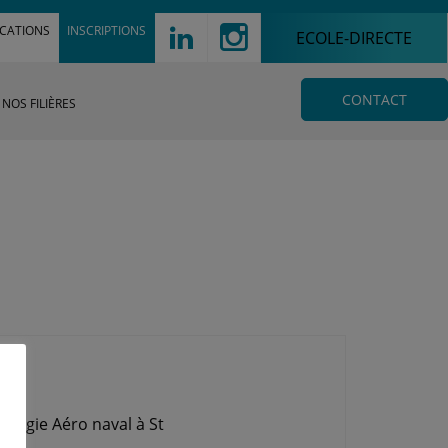
!
d
ICATIONS
INSCRIPTIONS
ECOLE-DIRECTE
CONTACT
NOS FILIÈRES
ynergie Aéro naval à St