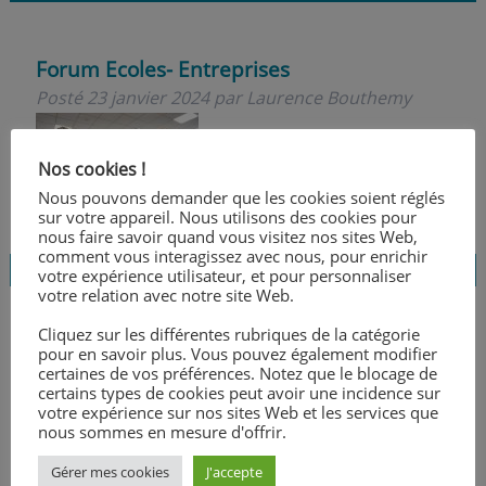
Forum Ecoles- Entreprises
Posté
23 janvier 2024
par
Laurence Bouthemy
Nos cookies !
Nous pouvons demander que les cookies soient réglés
sur votre appareil. Nous utilisons des cookies pour
nous faire savoir quand vous visitez nos sites Web,
comment vous interagissez avec nous, pour enrichir
votre expérience utilisateur, et pour personnaliser
votre relation avec notre site Web.
Cliquez sur les différentes rubriques de la catégorie
Conférence de Cédric Villani
pour en savoir plus. Vous pouvez également modifier
certaines de vos préférences. Notez que le blocage de
Posté
23 janvier 2024
par
Laurence Bouthemy
certains types de cookies peut avoir une incidence sur
votre expérience sur nos sites Web et les services que
nous sommes en mesure d'offrir.
Gérer mes cookies
J'accepte