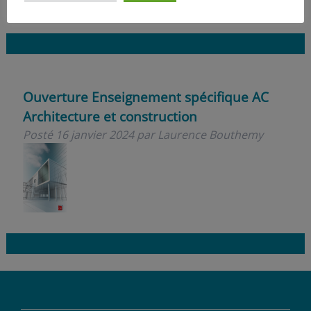
Ouverture Enseignement spécifique AC
Architecture et construction
Posté
16 janvier 2024
par
Laurence Bouthemy