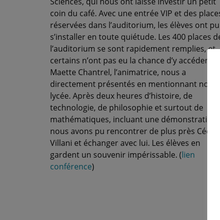
Sciences, qui nous ont laissé investir un petit
coin du café. Avec une entrée VIP et des place
réservées dans l’auditorium, les élèves ont pu
s’installer en toute quiétude. Les 400 places d
l’auditorium se sont rapidement remplies, et
certains n’ont pas eu la chance d’y accéder.
Maette Chantrel, l’animatrice, nous a
directement présentés en mentionnant notre
lycée. Après deux heures d’histoire, de
technologie, de philosophie et surtout de
mathématiques, incluant une démonstration,
nous avons pu rencontrer de plus près Cédri
Villani et échanger avec lui. Les élèves en
gardent un souvenir impérissable.
(
lien
conférence
)