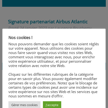
Signature partenariat Airbus Atlantic
Posté
24 janvier 2023
par
Laurence Bouthemy
Nos cookies !
Nous pouvons demander que les cookies soient réglés
sur votre appareil. Nous utilisons des cookies pour
nous faire savoir quand vous visitez nos sites Web,
comment vous interagissez avec nous, pour enrichir
votre expérience utilisateur, et pour personnaliser
votre relation avec notre site Web.
Cliquez sur les différentes rubriques de la catégorie
pour en savoir plus. Vous pouvez également modifier
certaines de vos préférences. Notez que le blocage de
Reportage sur Marcel Callo
certains types de cookies peut avoir une incidence sur
Posté
18 janvier 2023
par
Laurence Bouthemy
votre expérience sur nos sites Web et les services que
nous sommes en mesure d'offrir.
Gérer mes cookies
J'accepte