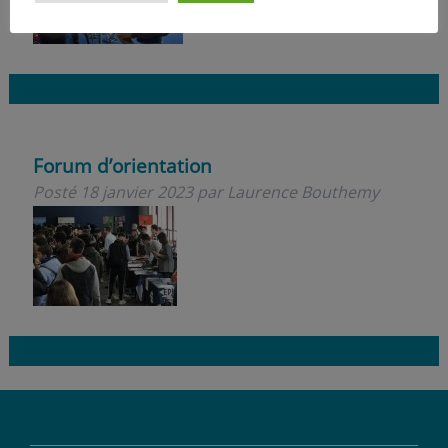
Forum d’orientation
Posté
18 janvier 2023
par
Laurence Bouthemy