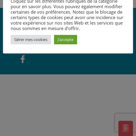
Cliquez sur les différentes rubriques de la catégorie
pour en savoir plus. Vous pouvez également modifier
certaines de vos préférences. Notez que le blocage de
certains types de cookies peut avoir une incidence sur
votre expérience sur nos sites Web et les services que
nous sommes en mesure d'offrir.
Mentions légales -
Politique de confidentialité -
Réalisation
:
Gérer mes cookies
J'accepte
W
agence i communication
'
]