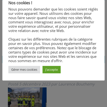
Nos cookies !
Nous pouvons demander que les cookies soient réglés
sur votre appareil. Nous utilisons des cookies pour
Merci aux donateurs de la taxe
nous faire savoir quand vous visitez nos sites Web,
Posté
7 décembre 2023
par
Laurence Bouthemy
comment vous interagissez avec nous, pour enrichir
votre expérience utilisateur, et pour personnaliser
votre relation avec notre site Web.
Cliquez sur les différentes rubriques de la catégorie
pour en savoir plus. Vous pouvez également modifier
certaines de vos préférences. Notez que le blocage de
certains types de cookies peut avoir une incidence sur
votre expérience sur nos sites Web et les services que
nous sommes en mesure d'offrir.
Gérer mes cookies
J'accepte
Visite de la société CARGILL
Posté
5 décembre 2023
par
Laurence Bouthemy