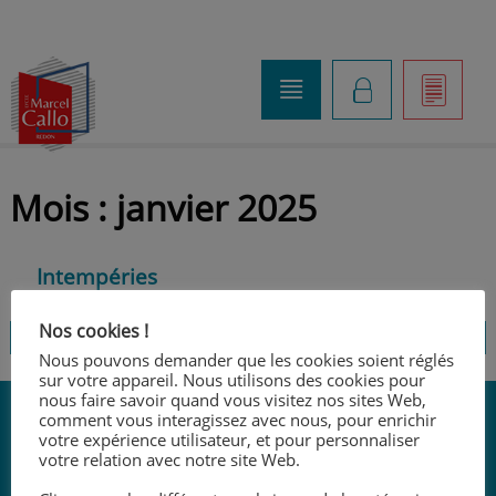
o
K
]
Mois :
janvier 2025
Intempéries
Posté
28 janvier 2025
par
Laurence Bouthemy
Nos cookies !
Nous pouvons demander que les cookies soient réglés
sur votre appareil. Nous utilisons des cookies pour
nous faire savoir quand vous visitez nos sites Web,
comment vous interagissez avec nous, pour enrichir
votre expérience utilisateur, et pour personnaliser
votre relation avec notre site Web.
Mentions légales -
Politique de confidentialité -
Réalisation
: