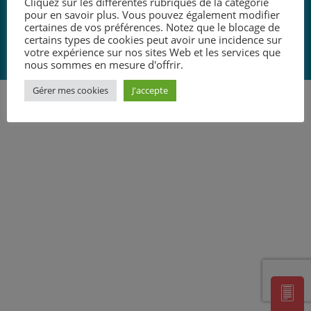
Cliquez sur les différentes rubriques de la catégorie
W
agence i communication
pour en savoir plus. Vous pouvez également modifier
certaines de vos préférences. Notez que le blocage de
certains types de cookies peut avoir une incidence sur
'
votre expérience sur nos sites Web et les services que
nous sommes en mesure d'offrir.
Gérer mes cookies
J'accepte
]