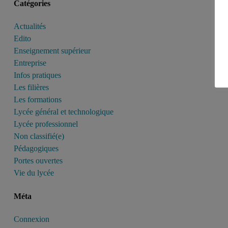
Catégories
Actualités
Edito
Enseignement supérieur
Entreprise
Infos pratiques
Les filières
Les formations
Lycée général et technologique
Lycée professionnel
Non classifié(e)
Pédagogiques
Portes ouvertes
Vie du lycée
Méta
Connexion