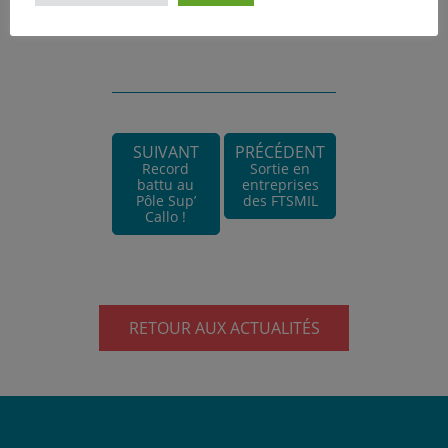
SUIVANT
PRÉCÉDENT
Record
Sortie en
battu au
entreprises
Pôle Sup’
des FTSMIL
Callo !
RETOUR AUX ACTUALITÉS