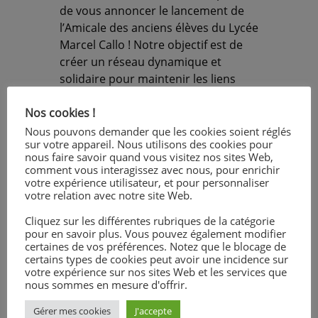
de vous annoncer le lancement de
l’Amicale des anciens élèves du Lycée
Marcel Callo ! Notre objectif est de
créer un réseau dynamique et
solidaire pour maintenir les liens
entre les anciens élèves, partager
Nos cookies !
des souvenirs, développer du réseau
et soutenir les initiatives. Première
Nous pouvons demander que les cookies soient réglés
sur votre appareil. Nous utilisons des cookies pour
étape : collecter un maximum de
nous faire savoir quand vous visitez nos sites Web,
contacts. Alors, remplissez le
comment vous interagissez avec nous, pour enrichir
questionnaire et partagez le lien !
ICI
votre expérience utilisateur, et pour personnaliser
votre relation avec notre site Web.
À bientôt !
Olivier CLÉRO – Directeur adjoint et
Cliquez sur les différentes rubriques de la catégorie
ancien élève
pour en savoir plus. Vous pouvez également modifier
certaines de vos préférences. Notez que le blocage de
certains types de cookies peut avoir une incidence sur
votre expérience sur nos sites Web et les services que
nous sommes en mesure d'offrir.
Gérer mes cookies
J'accepte