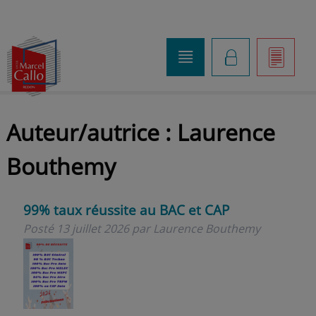
o
K
]
Auteur/autrice :
Laurence
Bouthemy
99% taux réussite au BAC et CAP
Posté
13 juillet 2026
par
Laurence Bouthemy