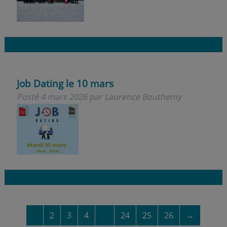
Job Dating le 10 mars
Posté
4 mars 2026
par
Laurence Bouthemy
1
2
3
4
…
24
25
26
→