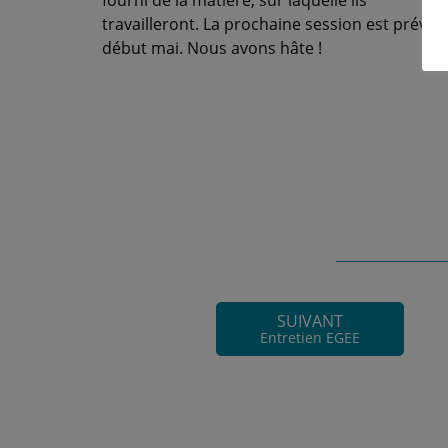
fourni de la matière, sur laquelle ils
travailleront. La prochaine session est prévue
début mai. Nous avons hâte !
SUIVANT
Entretien EGEE