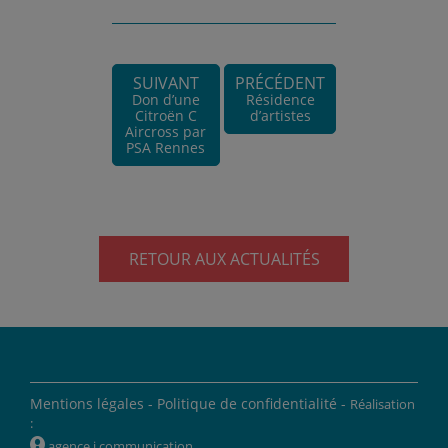
SUIVANT
PRÉCÉDENT
Don d’une
Résidence
Citroën C
d’artistes
Aircross par
PSA Rennes
RETOUR AUX ACTUALITÉS
Mentions légales -
Politique de confidentialité -
Réalisation
:
W
agence i communication