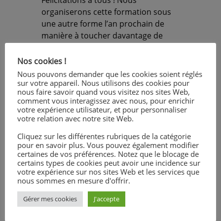
Félicitations à tous ! Nous
organiserons cette formation sous
une autre forme l’an prochain de
manière à toucher davantage de
jeunes.
Nos cookies !
Nous pouvons demander que les cookies soient réglés
Témoignage de parent
sur votre appareil. Nous utilisons des cookies pour
«
Bonjour, je tenais à vous remercier
nous faire savoir quand vous visitez nos sites Web,
ainsi que les intervenants de la
comment vous interagissez avec nous, pour enrichir
votre expérience utilisateur, et pour personnaliser
formation aux entretiens
votre relation avec notre site Web.
d’embauche. Marin est rentré ravi. Il
a beaucoup apprécié le contenu et le
Cliquez sur les différentes rubriques de la catégorie
pour en savoir plus. Vous pouvez également modifier
déroulé de cette formation très
certaines de vos préférences. Notez que le blocage de
interactive et la qualité des
certains types de cookies peut avoir une incidence sur
échanges. Il pourra mettre ces
votre expérience sur nos sites Web et les services que
nous sommes en mesure d'offrir.
conseils à profit dès cette semaine.
Je suis désolée que vous n’ayez eu
Gérer mes cookies
J'accepte
que 10 élèves, je vous encourage à la
maintenir car c’est une vraie chance