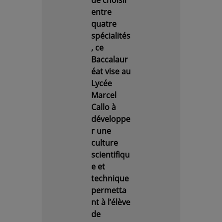
de choisir
entre
quatre
spécialités
, ce
Baccalaur
éat vise au
Lycée
Marcel
Callo à
développe
r une
culture
scientifiqu
e et
technique
permetta
nt à l’élève
de