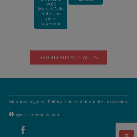
lycée
Marcel-Callo
étoffe son
pôle
supérieur
RETOUR AUX ACTUALITÉS
Mentions légales -
Politique de confidentialité -
Réalisation
:
W
agence i communication
'