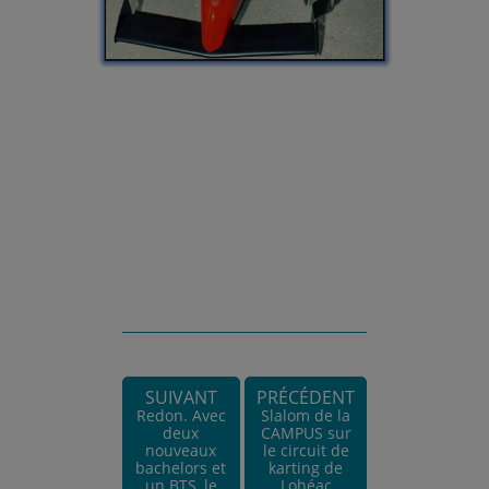
SUIVANT
PRÉCÉDENT
Redon. Avec
Slalom de la
deux
CAMPUS sur
nouveaux
le circuit de
bachelors et
karting de
un BTS, le
Lohéac