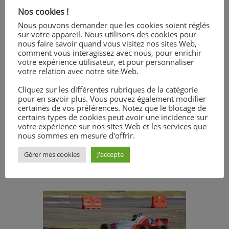
lors des essais chronométrés.
Nos cookies !
Nous pouvons demander que les cookies soient réglés
sur votre appareil. Nous utilisons des cookies pour
Les trois manches de course de
nous faire savoir quand vous visitez nos sites Web,
l’après-midi se sont parfaitement
comment vous interagissez avec nous, pour enrichir
déroulées avec la victoire de Marin
votre expérience utilisateur, et pour personnaliser
votre relation avec notre site Web.
sur chacun des passages.
Cliquez sur les différentes rubriques de la catégorie
pour en savoir plus. Vous pouvez également modifier
Il fera son meilleur temps lors de la
certaines de vos préférences. Notez que le blocage de
manche 2 avec une seconde
certains types de cookies peut avoir une incidence sur
votre expérience sur nos sites Web et les services que
d’avance sur le deuxième lycéen.
nous sommes en mesure d'offrir.
Gérer mes cookies
J'accepte
Ces belles performances placent
Marin 1er des lycées dans la course.