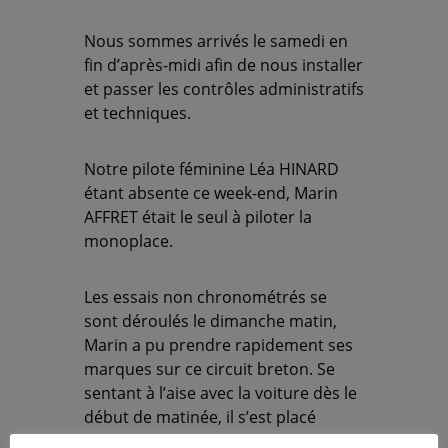
Nous sommes arrivés le samedi en
fin d’après-midi afin de nous installer
et passer les contrôles administratifs
et techniques.
Notre pilote féminine Léa HINARD
étant absente ce week-end, Marin
AFFRET était le seul à piloter la
monoplace.
Les essais non chronométrés se
sont déroulés le dimanche matin,
Marin a pu prendre rapidement ses
marques sur ce circuit breton. Se
sentant à l’aise avec la voiture dès le
début de matinée, il s’est placé
deuxième des lycées dans la course