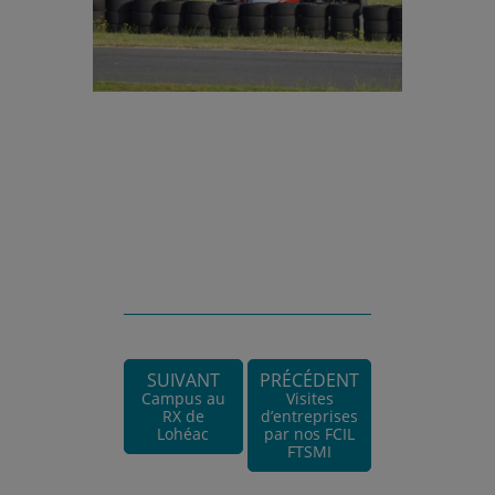
SUIVANT
PRÉCÉDENT
Campus au
Visites
RX de
d’entreprises
Lohéac
par nos FCIL
FTSMI