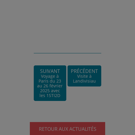
SUIVANT
PRÉCÉDENT
Voyage à
Visite à
Paris du 23
Landivisiau
au 26 février
2025 avec
les 1STI2D
RETOUR AUX ACTUALITÉS