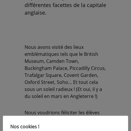
différentes facettes de la capitale
anglaise.
Nous avons visité des lieux
emblématiques tels que le British
Museum, Camden Town,
Buckingham Palace, Piccadilly Circus,
Trafalgar Square, Covent Garden,
Oxford Street, Soho… Et tout cela
sous un soleil radieux ! (Et oui, il y a
du soleil en mars en Angleterre !)
Nous voudrions féliciter les élèves
pour leur comportement
Nos cookies !
irréprochable durant tout le séjour.