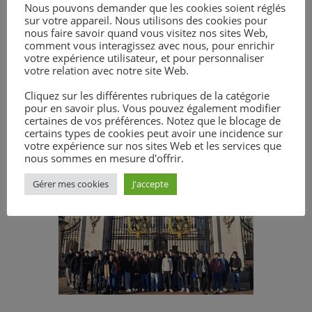
Ils ont été curieux et attentifs et ont
Nous pouvons demander que les cookies soient réglés
sur votre appareil. Nous utilisons des cookies pour
participé à tous les défis proposés :
nous faire savoir quand vous visitez nos sites Web,
résoudre le mystère du British
comment vous interagissez avec nous, pour enrichir
Museum, le challenge photos par
votre expérience utilisateur, et pour personnaliser
votre relation avec notre site Web.
thèmes sur le Padlet, trouver les 7
nez cachés dans Soho, jouer aux
Cliquez sur les différentes rubriques de la catégorie
bingos dans le car…
pour en savoir plus. Vous pouvez également modifier
certaines de vos préférences. Notez que le blocage de
certains types de cookies peut avoir une incidence sur
votre expérience sur nos sites Web et les services que
nous sommes en mesure d'offrir.
Gérer mes cookies
J'accepte