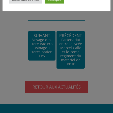
SUIVANT
PRÉCÉDENT
Voyage des
Partenariat
1ère Bac Pro
entre le lycée
Usinage +
Marcel Callo
1ères option
et le 2ème
EPS
régiment du
matériel de
Bruz
RETOUR AUX ACTUALITÉS