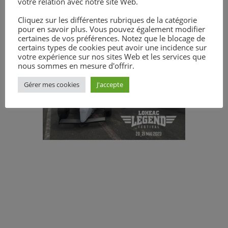
votre relation avec notre site Web.
Bravo à cette jeune génération pour
son engagement !
Cliquez sur les différentes rubriques de la catégorie
pour en savoir plus. Vous pouvez également modifier
certaines de vos préférences. Notez que le blocage de
certains types de cookies peut avoir une incidence sur
votre expérience sur nos sites Web et les services que
nous sommes en mesure d'offrir.
Gérer mes cookies
J'accepte