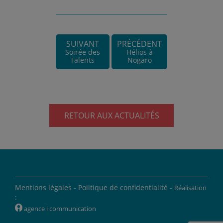
SUIVANT
PRÉCÉDENT
Soirée des
Hélios à
Talents
Nogaro
RETOUR AUX ACTUALITÉS
Mentions légales -
Politique de confidentialité -
Réalisation
:
W
agence i communication