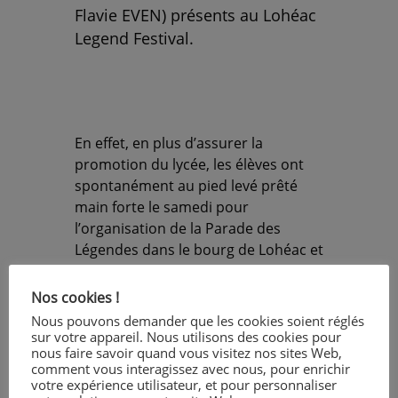
Flavie EVEN) présents au Lohéac
Legend Festival.
En effet, en plus d’assurer la
promotion du lycée, les élèves ont
spontanément au pied levé prêté
main forte le samedi pour
l’organisation de la Parade des
Légendes dans le bourg de Lohéac et
assuré l’assistance technique de
Stéphane DREAN, enseignant de la
Nos cookies !
section auto, qui participait à
Nous pouvons demander que les cookies soient réglés
l’évènement au volant d’une Renault
sur votre appareil. Nous utilisons des cookies pour
nous faire savoir quand vous visitez nos sites Web,
Clio 2 RS.
comment vous interagissez avec nous, pour enrichir
votre expérience utilisateur, et pour personnaliser