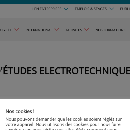
LIEN ENTREPRISES
EMPLOIS & STAGES
PUBL
U LYCÉE
INTERNATIONAL
ACTIVITÉS
NOS FORMATIONS
'ÉTUDES ELECTROTECHNIQUE
Nos cookies !
Nous pouvons demander que les cookies soient réglés sur
Lieu du stage
Durée du stage
votre appareil. Nous utilisons des cookies pour nous faire
savoir quand vous visitez nos sites Web, comment vous