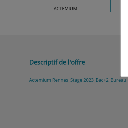
ACTEMIUM
Descriptif de l'offre
Actemium Rennes_Stage 2023_Bac+2_Bureau d