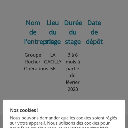
Nom
Lieu
Durée
Date
de
du
du
de
l'entreprise
stage
stage
dépôt
Groupe
LA
3 à 6
Rocher
GACILLY
mois à
Opérations
56
partie
de
février
2023
Nos cookies !
Nous pouvons demander que les cookies soient réglés
sur votre appareil. Nous utilisons des cookies pour
nous faire savoir quand vous visitez nos sites Web,