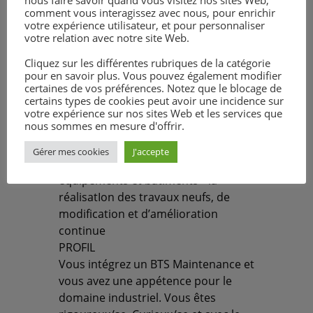
comment vous interagissez avec nous, pour enrichir
votre expérience utilisateur, et pour personnaliser
Descriptif de l'offre
votre relation avec notre site Web.
Cliquez sur les différentes rubriques de la catégorie
pour en savoir plus. Vous pouvez également modifier
MISSIONS :
certaines de vos préférences. Notez que le blocage de
Rattaché à l’équipe de maintenance
certains types de cookies peut avoir une incidence sur
du site de La Croix des archers, vous
votre expérience sur nos sites Web et les services que
nous sommes en mesure d'offrir.
aurez comme principales missions: •
la réalisation de la maintenance
Gérer mes cookies
J'accepte
préventive et corrective des
équipements et bâtiments • la
réalisatIon des travaux neufs, de
modification et d’amélioration
continue
PROFIL
Vous intégrez un BTS Maintenance et
vous avez une appétence pour le
domaine industriel. Vous êtes