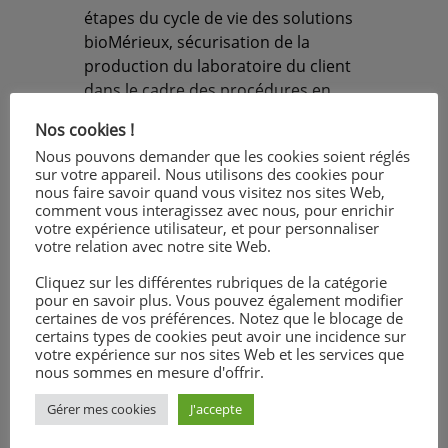
étapes du cycle de vie des solutions
bioMérieux, sécurisation de la
production du laboratoire du client
dans le cadre des procédures en
vigueur.
Nos cookies !
Nous pouvons demander que les cookies soient réglés
sur votre appareil. Nous utilisons des cookies pour
nous faire savoir quand vous visitez nos sites Web,
comment vous interagissez avec nous, pour enrichir
Stage itinérant, en autonomie, avec
votre expérience utilisateur, et pour personnaliser
votre relation avec notre site Web.
un périmètre Grand Est, des
déplacements sur d’autres régions
Cliquez sur les différentes rubriques de la catégorie
peuvent être demandés. Une
pour en savoir plus. Vous pouvez également modifier
certaines de vos préférences. Notez que le blocage de
période de formation initiale est
certains types de cookies peut avoir une incidence sur
prévue en région lyonnaise.
votre expérience sur nos sites Web et les services que
nous sommes en mesure d'offrir.
Gérer mes cookies
J'accepte