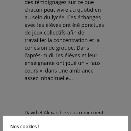
des témoignages sur ce que
chacun peut vivre au quotidien
au sein du lycée. Ces échanges
avec les élèves ont été ponctués
de jeux collectifs afin de
travailler la concentration et la
cohésion de groupe. Dans
l’après-midi, les élèves et leur
enseignante ont joué un « faux
cours », dans une ambiance
assez inhabituelle…
David et Alexandre vous remercient
tous pour votre accueil et pour votre
Nos cookies !
précieuse collaboration, ils ont aussi