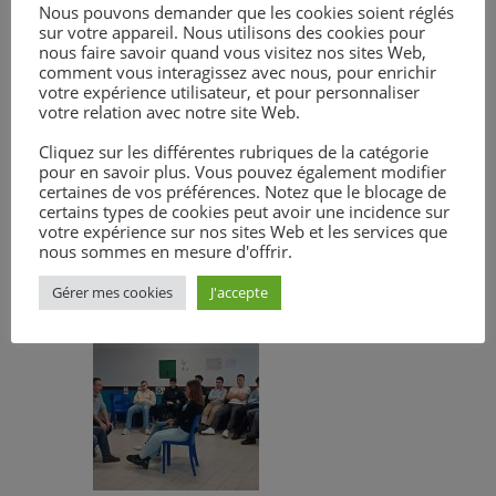
apprécié les échanges avec les
Nous pouvons demander que les cookies soient réglés
sur votre appareil. Nous utilisons des cookies pour
adultes. MERCI A VOUS !
nous faire savoir quand vous visitez nos sites Web,
Prochain atelier : le mardi 19 mars
comment vous interagissez avec nous, pour enrichir
de 9h00 à 16h15.
votre expérience utilisateur, et pour personnaliser
votre relation avec notre site Web.
RAPPEL : vous êtes tous invités à
vivre une expérience théâtrale lors
Cliquez sur les différentes rubriques de la catégorie
du week-end du 13 et 14 avril au
pour en savoir plus. Vous pouvez également modifier
certaines de vos préférences. Notez que le blocage de
Canal à Redon, et, bien sûr, à venir
certains types de cookies peut avoir une incidence sur
voir le spectacle final le mardi 16
votre expérience sur nos sites Web et les services que
avril à 20h30 au Canal de REDON.
nous sommes en mesure d'offrir.
Vous pouvez y inscrire vos classes !
Gérer mes cookies
J'accepte