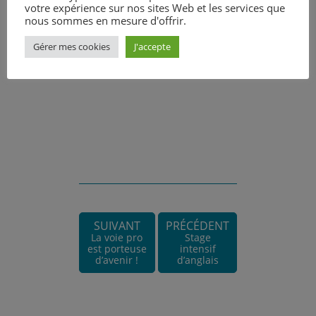
votre expérience sur nos sites Web et les services que
nous sommes en mesure d'offrir.
Gérer mes cookies
J'accepte
SUIVANT
PRÉCÉDENT
La voie pro
Stage
est porteuse
intensif
d’avenir !
d’anglais