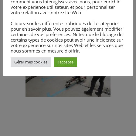
comment vous interagissez avec nous, pour enrichir
Jonathan KONITZ nous informera de
votre expérience utilisateur, et pour personnaliser
votre relation avec notre site Web.
la sortie des articles et nous ne
manquerons pas de vous les
Cliquez sur les différentes rubriques de la catégorie
partager.
pour en savoir plus. Vous pouvez également modifier
certaines de vos préférences. Notez que le blocage de
certains types de cookies peut avoir une incidence sur
votre expérience sur nos sites Web et les services que
nous sommes en mesure d'offrir.
Gérer mes cookies
J'accepte