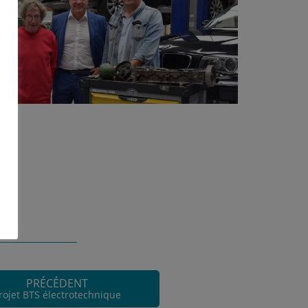
PRÉCÉDENT
rojet BTS électrotechnique