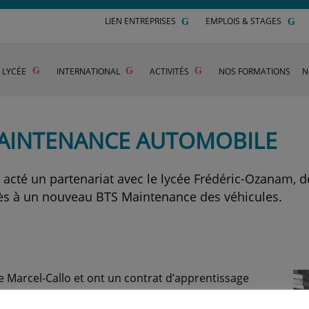
LIEN ENTREPRISES
EMPLOIS & STAGES
U LYCÉE
INTERNATIONAL
ACTIVITÉS
NOS FORMATIONS
N
AINTENANCE AUTOMOBILE
 a acté un partenariat avec le lycée Frédéric-Ozanam, 
ccès à un nouveau BTS Maintenance des véhicules.
e Marcel-Callo et ont un contrat d’apprentissage
.