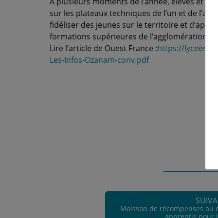
À plusieurs moments de l’année, élèves et pro
sur les plateaux techniques de l’un et de l’au
fidéliser des jeunes sur le territoire et d’ap
formations supérieures de l’agglomération r
Lire l’article de Ouest France :
https://lyceemar
Les-Infos-Ozanam-conv.pdf
SUIV
Moisson de récompenses au c
apprentis pour l