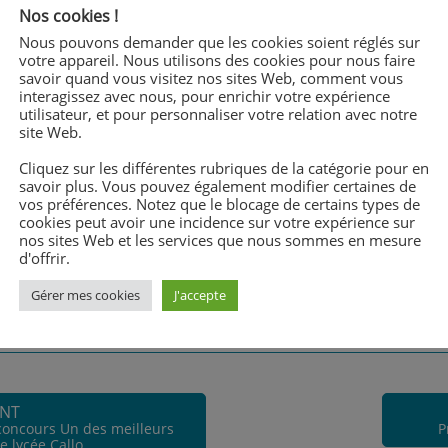
fesseurs de chaque établissement iront travailler
Nos cookies !
tre. Cette nouvelle formation permet d’encore plus
Nous pouvons demander que les cookies soient réglés sur
porter un complément de valeurs ajoutées aux
votre appareil. Nous utilisons des cookies pour nous faire
edonnaise.
savoir quand vous visitez nos sites Web, comment vous
interagissez avec nous, pour enrichir votre expérience
celcallo.org/wp-content/uploads/2019/06/19-juin-
utilisateur, et pour personnaliser votre relation avec notre
site Web.
Cliquez sur les différentes rubriques de la catégorie pour en
savoir plus. Vous pouvez également modifier certaines de
vos préférences. Notez que le blocage de certains types de
cookies peut avoir une incidence sur votre expérience sur
nos sites Web et les services que nous sommes en mesure
d'offrir.
Gérer mes cookies
J'accepte
ANT
oncours Un des meilleurs
P
e lycée Callo