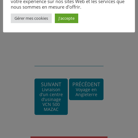
votre expérience sur nos sites Web et les services que
nous sommes en mesure d'offrir.
Gérer mes cookies
J'accepte
SUIVANT
PRÉCÉDENT
Livraison
Voyage en
d’un centre
Angleterre
d’usinage
VCN 500
MAZAC