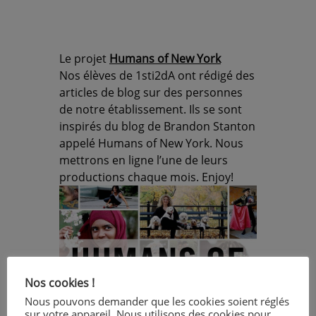
Le projet
Humans of New York
Nos élèves de 1sti2dA ont rédigé des
articles de blog sur des personnes
de notre établissement. Ils se sont
inspirés du blog de Brandon Stanton
appelé Humans of New York. Nous
mettrons en ligne l’une de leurs
productions chaque mois. Enjoy!
Nos cookies !
Nous pouvons demander que les cookies soient réglés
sur votre appareil. Nous utilisons des cookies pour