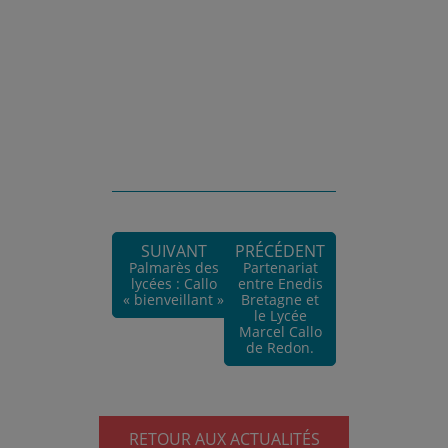
SUIVANT
PRÉCÉDENT
Palmarès des
Partenariat
lycées : Callo
entre Enedis
« bienveillant »
Bretagne et
le Lycée
Marcel Callo
de Redon.
RETOUR AUX ACTUALITÉS