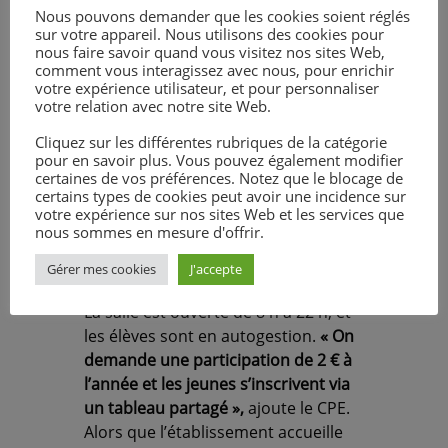
instruments mais aussi de la table
Nous pouvons demander que les cookies soient réglés
sur votre appareil. Nous utilisons des cookies pour
de mixage et des
nous faire savoir quand vous visitez nos sites Web,
amplificateurs.L’Apel (Association
comment vous interagissez avec nous, pour enrichir
des parents d’élèves de
votre expérience utilisateur, et pour personnaliser
votre relation avec notre site Web.
l’enseignement libre) et sa
présidente, Marie-Véronique Le Bras,
Cliquez sur les différentes rubriques de la catégorie
ont rapidement adhéré au projet et
pour en savoir plus. Vous pouvez également modifier
certaines de vos préférences. Notez que le blocage de
financé la totalité du chantier et des
certains types de cookies peut avoir une incidence sur
achats, à hauteur de 6 000 €.
votre expérience sur nos sites Web et les services que
nous sommes en mesure d'offrir.
Des concerts bientôt ?
Gérer mes cookies
J'accepte
La salle est ouverte de 8 h à 22 h, et
les élèves sont en autogestion.
« On
demande une participation de 2 € à
l’année et les jeunes s’inscrivent via
un tableau partagé »,
ajoute le CPE.
Alors que l’établissement accueille