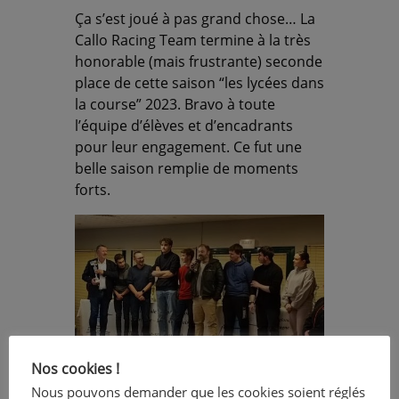
Ça s’est joué à pas grand chose… La
Callo Racing Team termine à la très
honorable (mais frustrante) seconde
place de cette saison “les lycées dans
la course” 2023. Bravo à toute
l’équipe d’élèves et d’encadrants
pour leur engagement. Ce fut une
belle saison remplie de moments
forts.
Nos cookies !
Nous pouvons demander que les cookies soient réglés