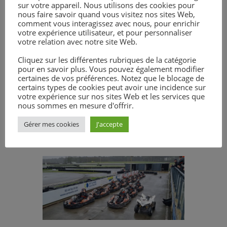
Et la nouvelle saison est lancée. Les
sur votre appareil. Nous utilisons des cookies pour
présélections ont eu lieu jeudi 1ᵉʳ
nous faire savoir quand vous visitez nos sites Web,
comment vous interagissez avec nous, pour enrichir
février sur Kart à Plessé. Sont
votre expérience utilisateur, et pour personnaliser
présélectionnés Agathe PAULAY
votre relation avec notre site Web.
(2GTA) et Lucine PINEL (1GB) pour les
Cliquez sur les différentes rubriques de la catégorie
filles ; Medhi JAN (BTS1V) et Melwenn
pour en savoir plus. Vous pouvez également modifier
MEUDAL (MCPM) pour les garçons.
certaines de vos préférences. Notez que le blocage de
Samedi 10 février aura lieu la
certains types de cookies peut avoir une incidence sur
votre expérience sur nos sites Web et les services que
journée de roulage à Lohéac avec la
nous sommes en mesure d'offrir.
Formule Campus qui permettra de
départager les 2 garçons et les 2
Gérer mes cookies
J'accepte
filles.