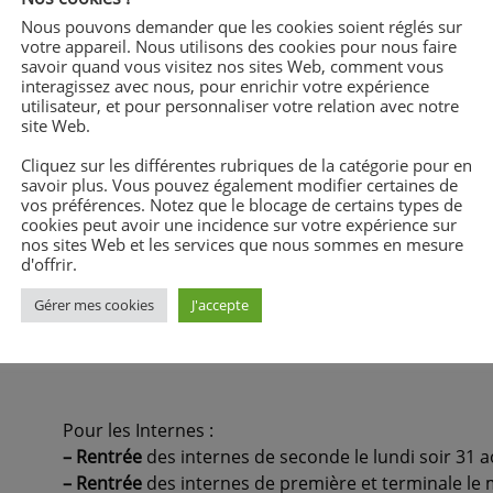
aintenance, CPRP et MV
Nous pouvons demander que les cookies soient réglés sur
votre appareil. Nous utilisons des cookies pour nous faire
savoir quand vous visitez nos sites Web, comment vous
interagissez avec nous, pour enrichir votre expérience
technologiques et professionnelles et des apprentis de BT
utilisateur, et pour personnaliser votre relation avec notre
 MV (Maintenance des Véhicules)
site Web.
Cliquez sur les différentes rubriques de la catégorie pour en
savoir plus. Vous pouvez également modifier certaines de
vos préférences. Notez que le blocage de certains types de
ectrotechnique, des étudiants de BTS, de CPGE ATS et de 
cookies peut avoir une incidence sur votre expérience sur
nos sites Web et les services que nous sommes en mesure
erminale du lycée Général, technologique et professionnel.
d'offrir.
Gérer mes cookies
J'accepte
Pour les Internes :
–
Rentrée
des internes de seconde le lundi soir 31 a
–
Rentrée
des internes de première et terminale le 