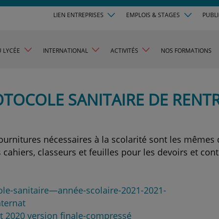
LIEN ENTREPRISES
EMPLOIS & STAGES
PUBL
U LYCÉE
INTERNATIONAL
ACTIVITÉS
NOS FORMATIONS
TOCOLE SANITAIRE DE RENT
ournitures nécessaires à la scolarité sont les mêmes 
cahiers, classeurs et feuilles pour les devoirs et co
ole-sanitaire—année-scolaire-2021-2021-
nternat
et 2020 version finale-compressé