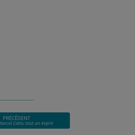
PRÉCÉDENT
arcel Callo, tout un esprit