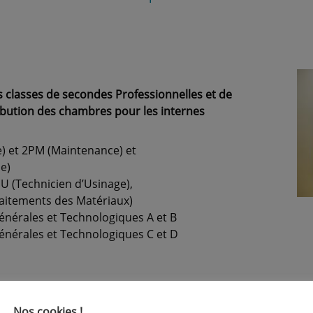
s classes de
secondes Professionnelles
et de
ibution des chambres pour les internes
) et 2PM (Maintenance) et
e)
U (Technicien d’Usinage),
ments des Matériaux)
énérales et Technologiques A et B
énérales et Technologiques C et D
Nos cookies !