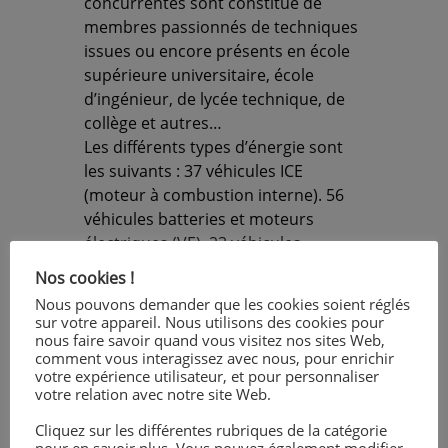
concurrentes sont constitué de
membres passionnés de techniques
issues ou encore présents en école
supérieure universitaire, école
d’ingénieur, de lycée technique, de
collège et autres…
Les différents types d’énergie sont
les suivants : 37 véhicules ICE
(moteur à combustion interne). 56
véhicules batteries et moteurs
électriques (VE). 23 véhicules
équipés d’une pile à combustible
Nos cookies !
fonctionnant à l’hydrogène.
Nous pouvons demander que les cookies soient réglés
Voici les résultats de notre véhicule
sur votre appareil. Nous utilisons des cookies pour
de la catégorie ICE engagé pour la
nous faire savoir quand vous visitez nos sites Web,
comment vous interagissez avec nous, pour enrichir
course de Nogaro : consommation
votre expérience utilisateur, et pour personnaliser
essence 10.5 ml pour 16 km. 1524 km
votre relation avec notre site Web.
/litres : notre record en essence à
Cliquez sur les différentes rubriques de la catégorie
Nogaro. Après correction de la
pour en savoir plus. Vous pouvez également modifier