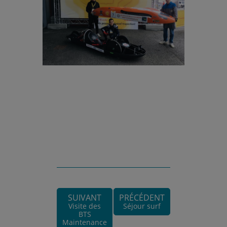
SUIVANT
PRÉCÉDENT
Visite des
Séjour surf
BTS
Maintenance