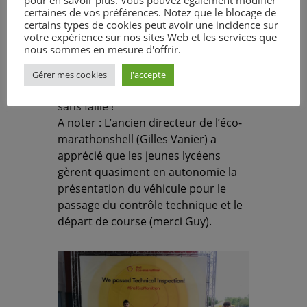
consommation électrique (20549
certaines de vos préférences. Notez que le blocage de
joules) le résultat final retombe à
certains types de cookies peut avoir une incidence sur
votre expérience sur nos sites Web et les services que
1141km/litre. 7è au général
nous sommes en mesure d'offrir.
thermique. Nous sommes tous très
satisfaits du résultat. Merci encore à
Gérer mes cookies
J'accepte
tous les jeunes pour leur implication
sans faille !
A noter : L’ancien directeur de l’éco-
marathonshell (Gilles Vanier) a
apprécié que les jeunes lycéens
gèrent quasiment en autonomie la
présentation du véhicule pour le
passage du contrôle technique et le
départ de course (merci Guy).