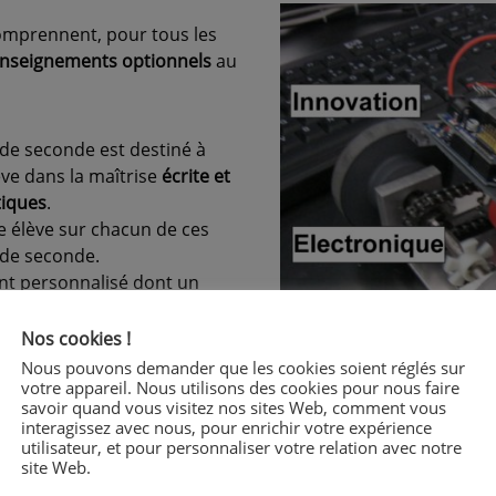
omprennent, pour tous les
nseignements optionnels
au
de seconde est destiné à
ève dans la maîtrise
écrite et
tiques
.
 élève sur chacun de ces
 de seconde.
nt personnalisé dont un
on leurs besoins.
Nos cookies !
Nous pouvons demander que les cookies soient réglés sur
 :
votre appareil. Nous utilisons des cookies pour nous faire
savoir quand vous visitez nos sites Web, comment vous
interagissez avec nous, pour enrichir votre expérience
utilisateur, et pour personnaliser votre relation avec notre
site Web.