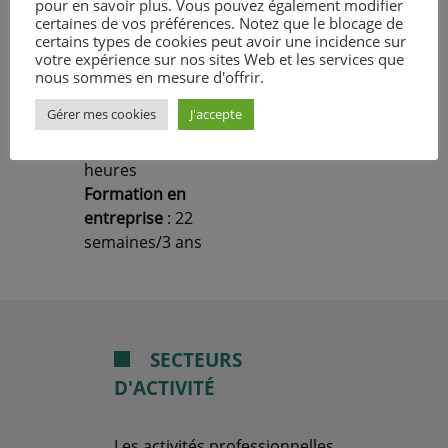
heure
pour en savoir plus. Vous pouvez également modifier
certaines de vos préférences. Notez que le blocage de
Enseignements
certains types de cookies peut avoir une incidence sur
professionnels
votre expérience sur nos sites Web et les services que
Cours
: 5 heures
nous sommes en mesure d'offrir.
Enseignements
Gérer mes cookies
J'accepte
professionnels
Pratique
: 10,5
heures
Formation en
entreprise
: 22
semaines/3 ans
SECTEURS
D'ACTIVITÉ
Les activités professionnelles