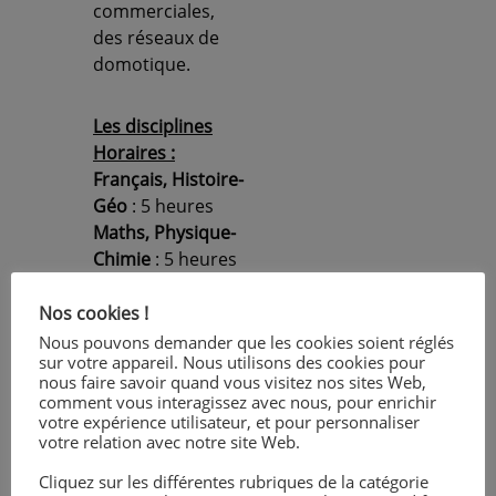
commerciales,
des réseaux de
domotique.
Les disciplines
Horaires :
Français, Histoire-
Géo
: 5 heures
Maths, Physique-
Chimie
: 5 heures
Anglais
: 2,5
heures
Nos cookies !
Arts
: 1 heure
Nous pouvons demander que les cookies soient réglés
sur votre appareil. Nous utilisons des cookies pour
EPS
: 2,5 heures
nous faire savoir quand vous visitez nos sites Web,
Prévention santé
comment vous interagissez avec nous, pour enrichir
environnement
: 1
votre expérience utilisateur, et pour personnaliser
votre relation avec notre site Web.
heure
Economie
: 1
Cliquez sur les différentes rubriques de la catégorie